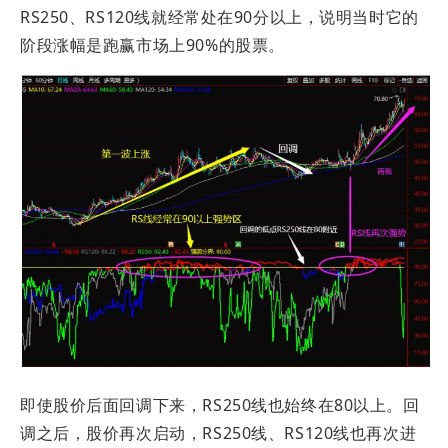
RS250、RS120线就经常处在90分以上，说明当时它的
阶段涨幅是跑赢市场上90%的股票。
即使股价后面回调下来，RS250线也始终在80以上。回
调之后，股价再次启动，RS250线、RS120线也再次进