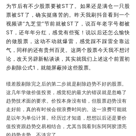
为节后有不少股票要被ST了。如果还是满仓一只股
票被ST了，确实挺痛苦的。昨天我刷抖音看到一个
视频讲“九芝堂
”
节前就被ST了，说百年老字号都被
ST，还年年分红，感觉有些冤！说以后还怎么愉快
的做股票，这动不动就爆雷，感觉踩不踩雷全靠运
气，同样的还有贵州百灵。这两个股票今天我不想讨
论，改天另辟新帖谈谈，其实就我们上述这个前置初
步剔除公式1，就能屏蔽掉这些股票。
绩差股剔除完之后的第二步就是剔除趋势不好的股票。
这几年学做价值投资，感觉犯的最大的错误就是忽略了
趋势技术面的要求。价投本身没有错，但股票趋势没有
走好前，真的有时候会很浪费时间的。这一浪费可能就
是以年为单位计算。经历过才知道，想想以后还是要价
值投资跟趋势交易相结合，尤其当我看到东阿阿胶漂亮
的趋势走势，不淡定了...