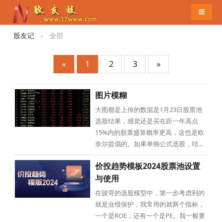
导航切
股友记
全部
«
1
2
3
»
图片模糊
大图都是上传的数据是1月23日股票池
选股结果，感觉还是买在距一年高点
15%内的股票盛算概率更高，这也是欧
奈尔提倡的。如果单独公式选股，结果
如下：这么一过滤，符合条件的股票仅
价投趋势模板2024股票池设置
仅剩下365只，比之前少了近1/2，复盘
与使用
量又降低一半。这365只股票，基本面
应该讲都是比较不错的，业绩也比较优
在骏哥的选股模型中，第一步考虑到的
秀，买这样的股票踩雷的概率极低。
就是业绩保护，我常用的就两个指标，
一个是ROE，还有一个是PE。我一般要