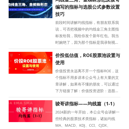
验，谈谈！上篇文章：均线金三角、金
编写的指标与选股公式参数设置
蜘蛛形态及骏哥编写的指标与选股公式
参数设置技巧，到目前为止合计10位朋
技巧
友付费阅读，里面就是一堆公式，
前段时间讲解均线指标，有朋友联系我
说，可否把视频中的均线金三角主图指
标发给我，我给你发个新年红包。我当
时婉绝了，因为那个指标是我录制视频
前随手写的，纯粹为了在视频中演示金
价投低估值，ROE股票池设置与
三角、金蜘蛛这种形态。写法比较随
使用
意，也没编写选股公式，就一个指标而
已。后来又有两位股友问到，想想还是
价值投资永远离不开一个指标ROE，这
认真编写一下。这一认真距离上篇
个指标不用多讲本公众号上有大量的文
章讲解，如果有不懂的朋友，可以通过
下方链接了解：价值投资进阶：选股核
心指标ROE！一文看懂ROE、ROA、
骏哥讲指标——均线篇（1-1）
ROIC指标价值投资进阶2：估值核心指
标PB与PE！一文看懂市净率和市盈率指
2024新的一年开始，本公众号会讲解一
标骏哥这几年编写的股票池中，也大量
些经典的股票技术类指标，诸如均线
使用了ROE这个指标来控制选出来的股
MA、MACD、KDJ、CCI、CJDX、