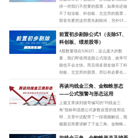
2023年度财报，发现它被ST的主要
掉一些我们不想要的股票，如果你还做
不了创业板、科创板、北交所的股票，
那首先要把这些票先剔除掉，另外ST的
股票和一些绩差股，估值过高，乖离率
前置初步剔除公式1（去除ST、
过大的一些股票，也顺手一并统统剔除
科创板、绩差股等）
掉。这是我们上篇文章讲的重点，上篇
文章链接如下：前置初步剔除公式
A股数量现在5363只，这么庞大的数
1（去除ST、科创板、绩差股等）经
量，我们即使用选股公式筛选，效率可
能也不会太快。而且很多朋友做不了科
创板、北交所的股票。所以有必要在我
们公式选股前，先行把这些票去除掉，
再谈均线金三角、金蜘蛛形态
包括一些垃圾股和业绩差的股票。另外
——公式预警与形态运用
如果用公式盘中预警股票，预警的品种
数量越少，效率也会越快，预警及时性
上篇文章谈到骏哥编写的“均线金三
也会大大提高！同样预警监测5000
角”指标和选股公式参数设置的使用说
明，文章中还配带了一段视频解说，视
频最后简要讲解了下金三角、金蜘蛛形
态的运用。今天再来讲讲，纯粹个人经
均线金三角、金蜘蛛形态及骏哥