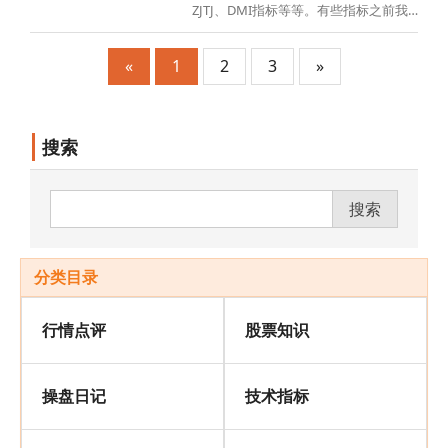
票
ZJTJ、DMI指标等等。有些指标之前我
已经讲解过，这次会再次整理编写成
册，方便大家查阅。格式上大致会以一
«
1
2
3
»
个指标两篇文章的形式展开，一篇免费
一篇付费模式，并且配带视频解说。应
该讲视频演示、解说的内容更通俗易
搜索
懂，年刊
搜索
分类目录
行情点评
股票知识
操盘日记
技术指标