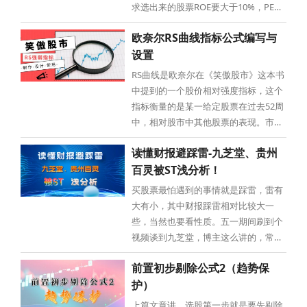
求选出来的股票ROE要大于10%，PE要
小于40倍。ROE看的是业绩，PE看的是
欧奈尔RS曲线指标公式编写与
泡沫。最多偶尔会把市盈率PE指标调到
设置
45倍，我的意思即使做个短线，持股时
间不长，这已经是我能容忍的最低标准
RS曲线是欧奈尔在《笑傲股市》这本书
了。这一步下来，市场上5367只股票
中提到的一个股价相对强度指标，这个
指标衡量的是某一给定股票在过去52周
中，相对股市中其他股票的表现。市场
上每一只股票都被指定在0~100范围内
读懂财报避踩雷-九芝堂、贵州
的某一数值，RS曲线数值越大，代表阶
百灵被ST浅分析！
段时间内股价走势越强势。欧奈尔的RS
曲线指标，也被《股票魔法师》作者马
买股票最怕遇到的事情就是踩雷，雷有
克·米勒维尼，使用在他的趋势
大有小，其中财报踩雷相对比较大一
些，当然也要看性质。五一期间刷到个
视频谈到九芝堂，博主这么讲的，常年
分红，从未有过亏损的九芝堂，还是百
前置初步剔除公式2（趋势保
年老字号，这都被挂ST了，以后还怎么
护）
愉快的玩股票？是不是感觉踩不踩雷全
靠运气！为此，我去查看了下九芝堂的
上篇文章讲，选股第一步就是要先剔除