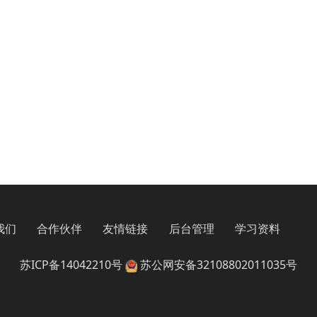
我们
合作伙伴
友情链接
后台管理
学习资料
苏ICP备14042210号
苏公网安备32108802011035号