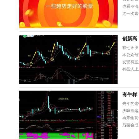
也看不清
过一次嘉
下啦~我
创新高
有七天没
本公众号
发现有些
有些人上
欢；对方
有牛样，
去年的这
庆啤酒这
再来念叨
后面会成
置，就算