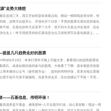
能源”走势大猜想
最近连涨三天，我又开始得瑟发表观点啦。都说一根阳线改变信仰，何
阳线，这两天比较开心，开场先开个玩笑！手里的股票石基信息和嘉化
势不错，石基信息昨天还卖早了大半，想不到今天差点冲击涨停，后在
清仓走人！昨天我把卖掉的石基信息仓位又统统押宝在嘉化能源上。不
，我对嘉化能
—提提几只趋势走好的股票
019年的6月23日，本来打算昨天晚上写篇文章，看看我们的趋势股票池
新面孔，或者短期还值得参与的股票。大致看了下啊，基本都是些老面
上周本微信公众号（骏哥股市会），提到的伟明环保，亚美光电位置都
位置不低不代表不能做啦，但是等你去买，往往就难以下手啦！手里如
环保的下周要
错——石基信息、伟明环保！
最高境界是不看盘，佛系那种~人不在股市忙碌，但心里有数！我这一周
化能源、美亚光电上晃悠！一周也没怎么看盘，对于大盘说句实话，我