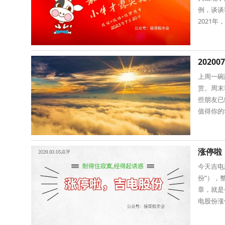
例，谈谈
2021
年还是有1
2020
上周一碗
赏。周末
些朋友已
值得你的
半小时的
涨停啦
今天吉电
份”），
章，就是
电股份涨
后，这些