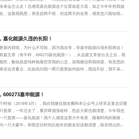
未来会怎么走！总感觉嘉化能源这个位置就是大底，加之今年年初我做
化，这股我熟悉；美亚趋势不错，但这两天的走势，感觉也只能短线一
晚上有空就会
，嘉化能源久违的长阳！
更新内容啦，为什么不写啦，因为我在等，等嘉华能源出现长阳再说！
前篇文章（有牛样，600273嘉化能源！），从这篇文章发出去之后，我
股民，貌似就是纯粹抱着挖苦我的心态，加我微信和我得瑟。有意思的
来还会含蓄点，比如先问我一两只股票如何如何，我说不好，我不喜
回答，可是我是
600273嘉华能源！
个时候（2018年3月），我在我微信朋友圈和本公众号上经常反复念叨重
只股票，一年过去了，重庆啤酒涨啥样，想必大家也都清楚。今年我也
一只股票——嘉化能源！我个人感觉这票大牛有形，随着时间的推移，
为一只大蒙牛。和我交往时间比较长的股友应该都清楚，除非拐点的位
两根中阳拉