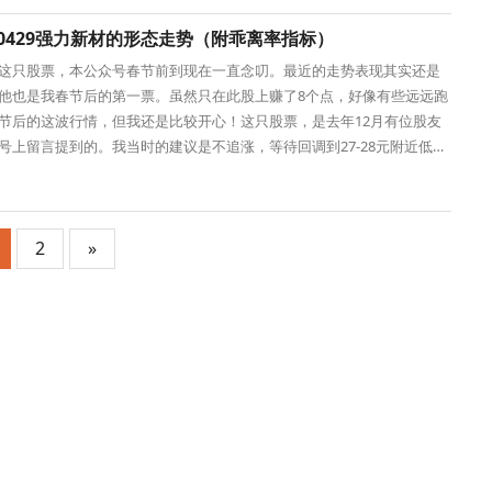
00429强力新材的形态走势（附乖离率指标）
这只股票，本公众号春节前到现在一直念叨。最近的走势表现其实还是
他也是我春节后的第一票。虽然只在此股上赚了8个点，好像有些远远跑
节后的这波行情，但我还是比较开心！这只股票，是去年12月有位股友
号上留言提到的。我当时的建议是不追涨，等待回调到27-28元附近低
少说逢低买进
2
»