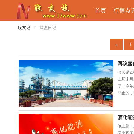
首页
行情点
股友记
操盘日记
«
1
再议嘉化
今天是2
上周末写
了，今年
悲催的，
文绝无荐
嘉化能
晚上谈一
天出现了