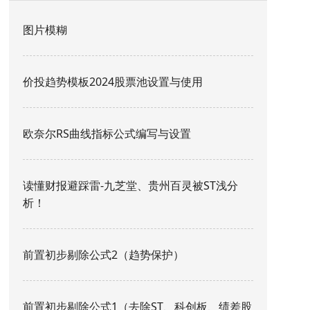
图片模糊
价投趋势模板2024股票池设置与使用
欧奈尔RS曲线指标公式编写与设置
读懂财报避踩雷-九芝堂、贵州百灵被ST浅分
析！
前置初步剔除公式2（趋势保护）
前置初步剔除公式1（去除ST、科创板、绩差股