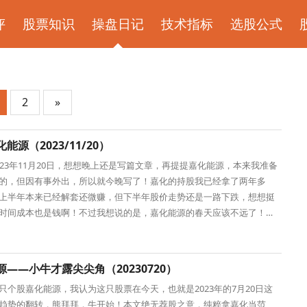
评
股票知识
操盘日记
技术指标
选股公式
2
»
能源（2023/11/20）
023年11月20日，想想晚上还是写篇文章，再提提嘉化能源，本来我准备
的，但因有事外出，所以就今晚写了！嘉化的持股我已经拿了两年多
上半年本来已经解套还微赚，但下半年股价走势还是一路下跌，想想挺
时间成本也是钱啊！不过我想说的是，嘉化能源的春天应该不远了！本
股之意，纯粹谈
源——小牛才露尖尖角（20230720）
只个股嘉化能源，我认为这只股票在今天，也就是2023年的7月20日这
趋势的翻转，熊拜拜，牛开始！本文绝无荐股之意，纯粹拿嘉化当范