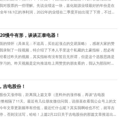
我对股票的一些理解。先说业绩这一块，嘉化能源业绩最好的年份是在
年，全年18.1亿的净利润，2022年的业绩在二季度开始出现了下滑，不过全
5.98亿的净利润
0720慢牛有形，谈谈正泰电器！
面的情怀（具体见：不追高，买在起涨点的交易策略），感谢大家的赞
我录制了一段视频，特介绍了下本人手里这个私藏的土豪指标，想必有
经看过昨天的视频，其实指标有没有暂且无所谓，但是这个选股思路是
学习的。昨天视频是定向推送给上周赞赏的朋友看的，我认为那段时长
视频讲解，还
，吉电股份！
股份又涨停啦，距离我上篇文章（意料外的涨停板，再谈“吉电股
整整相隔了11天。最近有几位朋友微信问我，说很喜欢看我公众号上的文
今年文章更新频率有些低，最近忙什么呢？其实我啊啥也不忙，就等吉
停，否则没法写，哈哈！上篇2月22日关于吉电股份的那篇文章推送出去
天我拉黑了6位