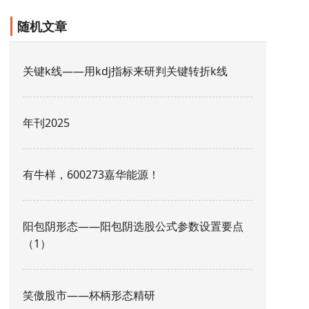
随机文章
关键k线——用kdj指标来研判关键转折k线
年刊2025
有牛样，600273嘉华能源！
阳包阴形态——阳包阴选股公式参数设置要点
（1）
笑傲股市——杯柄形态精研