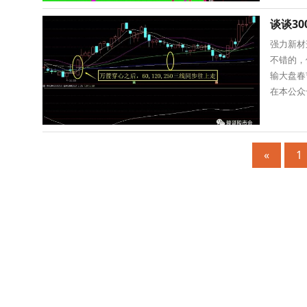
谈谈3
强力新材
不错的，
输大盘春
在本公众
吸，我很
«
1