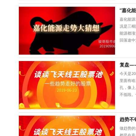
“嘉化
嘉化能源
况是三根
能源都涨
回落途中
知道为啥
复盘—
今天是2
里面有啥
孔，像上
不低啦。
果有伟明
趋势不
做趋势的
都是在嘉