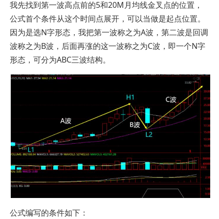
我先找到第一波高点前的5和20M月均线金叉点的位置，
公式首个条件从这个时间点展开，可以当做是起点位置。
因为是选N字形态，我把第一波称之为A波，第二波是回调
波称之为B波，后面再涨的这一波称之为C波，即一个N字
形态，可分为ABC三波结构。
公式编写的条件如下：