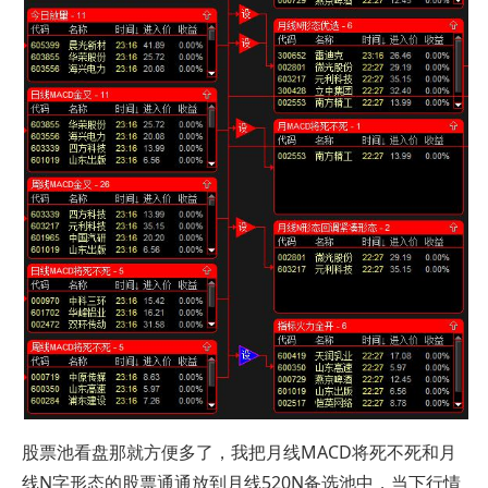
股票池看盘那就方便多了，我把月线MACD将死不死和月
线N字形态的股票通通放到月线520N备选池中，当下行情