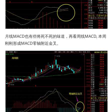
月线MACD也有些将死不死的味道，再看周线MACD, 本周
刚刚形成MACD零轴附近金叉。