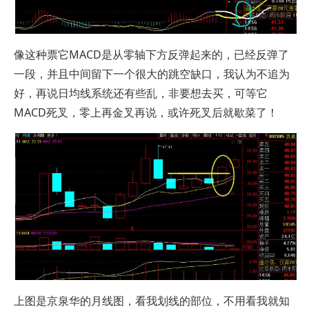
像这种票它MACD是从零轴下方反弹起来的，已经反弹了
一段，并且中间留下一个很大的跳空缺口，我认为不追为
好，再说日均线系统还有些乱，非要想去买，可等它
MACD死叉，零上再金叉再说，或许死叉后就歇菜了！
上图是京泉华的月线图，看我划线的部位，不用看我就知