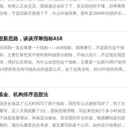
股。有两人正在交流，我就凑过去听了下，其实咱也听不懂，但乖离两
住啦，于是回家百度搜了下，什么叫做乖离。那年是2009年的国庆长假
一个交易日。
股新思路，谈谈浮筹指标ASR
时间我一直在琢磨一个指标——ASR指标。我琢磨它，不是因为这个指
杂，主要打算把其中获利筹码做部分剔除，不纳入统计，不过现在我思
清，理好以后再说。为什么会想到这个指标，主要是一位新V3用户前些
V3里面有没有均线粘合的选股公式，这个还真没有。但V3中的区间离差
其实能变相实
基金、机构排序选股法
国庆长假花了几天时间写了两个指标，我经常公式都快写好了，到了次
重写，这八天我就删了3次，逻辑思绪理顺，写起来也就2个多小时就完
下就是批量测试，再做适当修改。其实我经常在吃饭，喝酒哪怕是玩把
期间，偶尔头脑里也在考虑，最近要写的某个公式，如何设计得更好，
一些。这东西