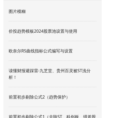
图片模糊
价投趋势模板2024股票池设置与使用
欧奈尔RS曲线指标公式编写与设置
读懂财报避踩雷-九芝堂、贵州百灵被ST浅分
析！
前置初步剔除公式2（趋势保护）
前置初步剔除公式1（去除ST、科创板、绩差股