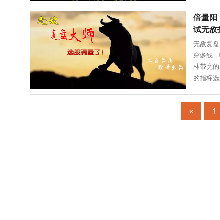
倍量阳
试无敌
无敌复盘
穿多线，
林带宽的
的指标选
«
1