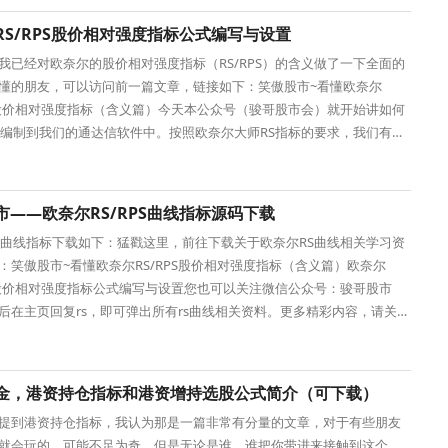
RS/RPS股价相对强度指标公式编写与设置
我已经对欧奈尔的股价相对强度指标（RS/RPS）的含义做了一下全面的
懂的朋友，可以访问前一篇文章，链接如下：笑傲股市~看懂欧奈尔
PS股价相对强度指标（含义篇）今天本公众号（骏哥股市会）就开始讲如何
标编制到我们的通达信软件中。按照欧奈尔大师RS指标的要求，我们有必
除那些上市天数
市——欧奈尔RS/RPS曲线指标源码下载
S曲线指标下载如下：猛戳这里，前往下载关于欧奈尔RS曲线相关学习资
：笑傲股市~看懂欧奈尔RS/RPS股价相对强度指标（含义篇）欧奈尔
PS股价相对强度指标公式编写与设置您也可以关注微信公众号：骏哥股市
后在主页回复rs，即可弹出所有rs曲线相关资料。更多精彩内容，请关注
号：骏哥股市会
金，港资持仓指标和港资增持选股公式简介（可下载）
提到港资持仓指标，我认为那是一篇非常有分量的文章，对于有些朋友
就会玩的，可能不足为奇。但是无论是谁，谁把你带进来接触到这个，