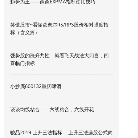
趋势为王——谈谈EXPMA指标使用技巧
笑傲股市~看懂欧奈尔RS/RPS股价相对强度指
标（含义篇）
强势股的涨升共性，就看飞天战法大四喜，四
喜临门指标
小抄底600132重庆啤酒
谈谈均线粘合——六线粘合，六线开花
骏品2019-上升三法指标 ，上升三法选股公式简