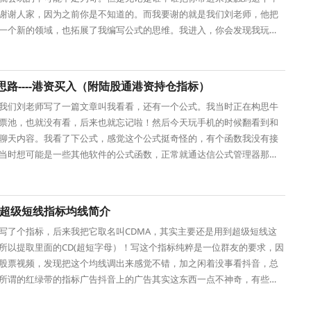
谢谢人家，因为之前你是不知道的。而我要谢的就是我们刘老师，他把
一个新的领域，也拓展了我编写公式的思维。我进入，你会发现我玩的
！幸亏有我们
思路----港资买入（附陆股通港资持仓指标）
我们刘老师写了一篇文章叫我看看，还有一个公式。我当时正在构思牛
票池，也就没有看，后来也就忘记啦！然后今天玩手机的时候翻看到和
聊天内容。我看了下公式，感觉这个公式挺奇怪的，有个函数我没有接
当时想可能是一些其他软件的公式函数，正常就通达信公式管理器那些
%我都认得！后
A-超级短线指标均线简介
写了个指标，后来我把它取名叫CDMA，其实主要还是用到超级短线这
所以提取里面的CD(超短字母）！写这个指标纯粹是一位群友的要求，因
股票视频，发现把这个均线调出来感觉不错，加之闲着没事看抖音，总
所谓的红绿带的指标广告抖音上的广告其实这东西一点不神奇，有些甚
R，10天均线的变