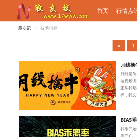
首页
行情点
股友记
技术指标
«
1
月线擒
月线量价
这视频讲
正常我是
禅，我文
线>20
BIA
我刚开始
券开户，