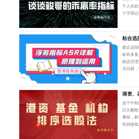
个人在炒
个字我记
之后的第
粘合选
最近这段
标有多复
路还没理
天问我，
选股公式
港资、
这个中秋
日又删除
事啦，剩
吃鸡游戏
更人性化