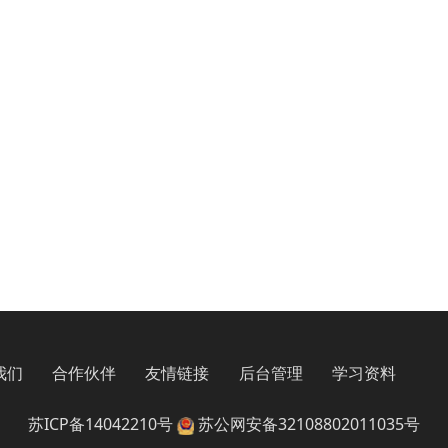
我们
合作伙伴
友情链接
后台管理
学习资料
苏ICP备14042210号
苏公网安备32108802011035号