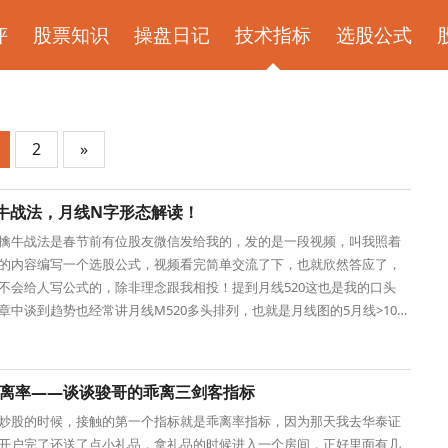
评
股票知识
操盘日记
技术指标
选股公式
2
»
牛战法，月线N字形态解读！
擒牛战法是春节前有位股友微信发给我的，发的是一段视频，叫我照着
的内容编写一个选股公式，视频看完简单交流了下，也就欣然答应了，
不会给人写公式的，除非理念跟我相投！提到月线520这也是我的口头
章中谈到趋势也经常讲月线M520多头排列，也就是月线图的5月线>10月
月线，这才是趋势
S乖离率——谈谈骏哥的乖离三剑客指标
炒股的时候，接触的第一个指标就是乖离率指标，因为那天我去华泰证
开户完了还送了点小礼品，拿礼品的时候进入一个房间，正好里面有几