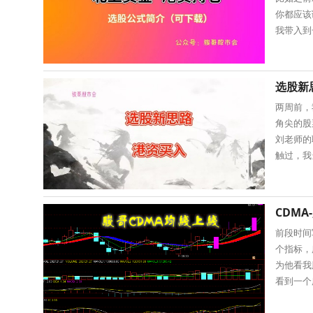
你都应该
我带入到
比谁都嗨
选股新
两周前，
角尖的股
刘老师的
触过，我
函数90
CDM
前段时间
个指标，
为他看我
看到一个
至是SA