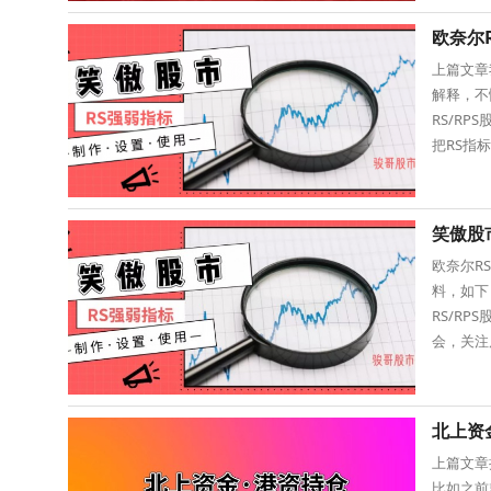
欧奈尔
上篇文章
解释，不
RS/R
把RS指
要，先剔
笑傲股
欧奈尔R
料，如下
RS/R
会，关注
微信公众
北上资
上篇文章
比如之前