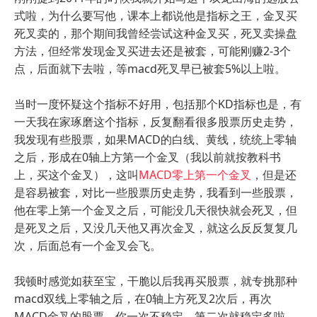
式啦，为什么要写他，课本上都说他是指标之王，金叉买
死叉卖的，那个期间我曾经尝试这种金叉买，死叉卖操盘
方法，但经常发现金叉买进去还是被套，可能刚赚2-3个
点，后面就下去啦，等macd死叉早已被套5%以上啦。
当时一度怀疑这个指标不好用，包括那个KD指标也是，有
一天我在家琢磨这个指标，反复翻看很多股票历史走势，
我发现有些股票，如果MACD的白线、黄线，统统上零轴
之后，形成在0轴上方第一个金叉（我以前就按教科书
上，买这个金叉），这叫
MACD零上第一个金叉
，但是还
是容易被套，对比一些股票历史走势，我看到一些股票，
他在零上第一个金叉之后，可能没几天很快就会死叉，但
是死叉之后，又没几天他又再次金叉，就这么反反复复几
次，后面总有一个金叉会飞。
我顿时感觉如获至宝，干脆以后我再买股票，就专挑那种
macd双线上零轴之后，在0轴上方死叉2次后，再次
MACD金叉的股票。你一次不稳定，第二次就稳定多啦，