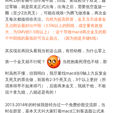
MACD的零轴可当作海平面，白线、黄线相当于双龙，越
过零轴，就是双龙正式出海，出海之后，需要低空盘旋一
圈（至少2次死叉），可能在戏珠~为腾飞做准备，再次金
叉每次都值得你关注。
当然为提高胜算，金叉当天或者金
叉点附近最好出中阳（3.5%以上的阳线，成交量有效放
大，为5MV的1.5倍以上）；这个导致macd再次金叉的那
个中阳线的最低价可当止损点。（因为他是关键k线）
其实现在再回头看我当初这么搞，有些幼稚，为什么零上
第一个金叉就不行呢？
当然抱着死理也不错，那
时虽然不懂，但我明白，我尽量找macd在0轴上方反复金
叉死叉的票去做，前面有2-3个死叉点，3个以上更好（所
谓来得早不如来得巧），后面再来金叉，我就干他，不敢
说十拿九稳，八稳还是有的！
2013-2014年的时候我曾经办过一个免费炒股交流群，当
时在群里，基本天天叫大家盯着macd三剑客选股公式来