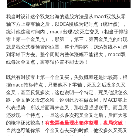
我当时设计这个双龙出海的选股方法是从macd双线从零
轴下方上穿零轴之后，以DEA慢线为记时点（统计点），
统计他这段时间内，macd出现2次死亡交叉（相当于排除
零上第一个金叉点），那第二，第三，第四金叉点的出现
就是我公式要预警的位置，整个周期内，DEA黄线不可跑
到零轴下方去。整个周期内整体涨幅不能很大，macd双
线每次金叉点，离零轴位置不能太远！
既然有时候零上第一个金叉买，失败概率还是比较高，根
据macd指标特点，只要他不下零轴，死叉之后没多久又
金叉，甚至反复多次，这也说明一个特定，死叉他没怎么
跌，金叉他又没怎么涨，说明此股在做盘局，MACD零上
代表强势，所以后面再来金叉，那就是强强联手。而且我
还发现一个特点，一旦这么多次死叉金叉之后，后面大涨
的概率还比较高！
有些票会呈现出箱体整理，盘局突破
！
当然也可能你第二个金叉点去买的时候，他没多久又死叉